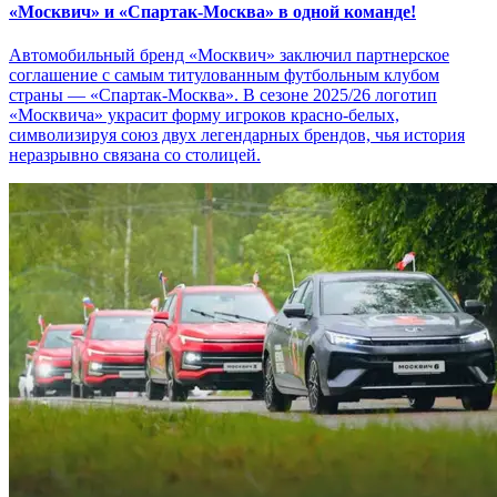
«Москвич» и «Спартак-Москва» в одной команде!
Автомобильный бренд «Москвич» заключил партнерское
соглашение с самым титулованным футбольным клубом
страны — «Спартак-Москва». В сезоне 2025/26 логотип
«Москвича» украсит форму игроков красно-белых,
символизируя союз двух легендарных брендов, чья история
неразрывно связана со столицей.