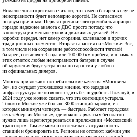
убежало из цифры на приборной панели.
Немалое число критиков считают, что замена батареи в случае
неисправности будет непомерно дорогой. Не согласимся
по двум причинам. Первая причина: электромобиль априори
гораздо надежнее аналога с ДВС просто потому, что
в конструкции меньше узлов и движимых деталей. Нет
коробки передач, нет камер сгорания, коленвалов и прочих
традиционных элементов. Вторая: гарантия на «Москвич 3е»,
в том числе и на сохранение работоспособности тяговой
батареи, составляет 3 года или 100 000 км пробега, и в рамках
этих отметок любые неисправности батареи в случае
обнаружения будут устранены по гарантии у любого
из официальных дилеров.
Многих привлекают потребительские качества «Москвича
3е», но смущает устоявшееся мнение, что зарядная
инфраструктура не позволит ездить без неудобств. Пожалуй, в
2024 году уже можно сказать, что эта сентенция устарела.
Только в Москве уже больше 3000 станций зарядки, из
которых минимум четверть — быстрые. Работает городская
сеть «Энергия Москвы», где можно заряжаться бесплатно —
нужно лишь зарегистрироваться в приложении «Московский
транспорт». Там же можно отслеживать загруженность
станций и бронировать их. Регионы не отстают: кабмин уже
анонсировал программу развития сети зарядных станций,