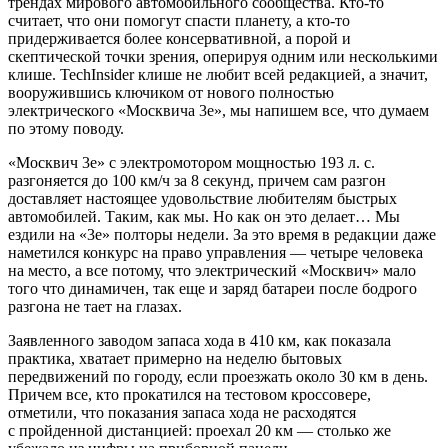
трендах мирового автомобильного сообщества. Кто-то
считает, что они помогут спасти планету, а кто-то
придерживается более консервативной, а порой и
скептической точки зрения, оперируя одним или несколькими
клише. TechInsider клише не любит всей редакцией, а значит,
вооружившись ключиком от нового полностью
электрического «Москвича 3е», мы напишем все, что думаем
по этому поводу.
«Москвич 3е» с электромотором мощностью 193 л. с.
разгоняется до 100 км/ч за 8 секунд, причем сам разгон
доставляет настоящее удовольствие любителям быстрых
автомобилей. Таким, как мы. Но как он это делает… Мы
ездили на «3е» полторы недели. За это время в редакции даже
наметился конкурс на право управления — четыре человека
на место, а все потому, что электрический «Москвич» мало
того что динамичен, так еще и заряд батареи после бодрого
разгона не тает на глазах.
Заявленного заводом запаса хода в 410 км, как показала
практика, хватает примерно на неделю бытовых
передвижений по городу, если проезжать около 30 км в день.
Причем все, кто прокатился на тестовом кроссовере,
отметили, что показания запаса хода не расходятся
с пройденной дистанцией: проехал 20 км — столько же