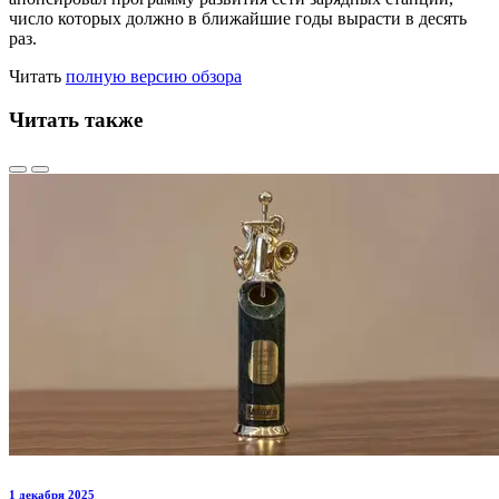
число которых должно в ближайшие годы вырасти в десять
раз.
Читать
полную версию обзора
Читать также
1 декабря 2025