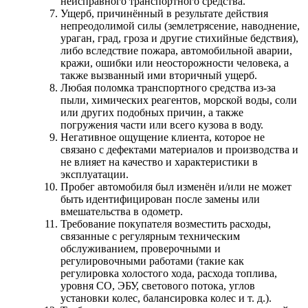
неисправного транспортного средства.
Ущерб, причинённый в результате действия
непреодолимой силы (землетрясение, наводнение,
ураган, град, гроза и другие стихийные бедствия),
либо вследствие пожара, автомобильной аварии,
кражи, ошибки или неосторожности человека, а
также вызванный ими вторичный ущерб.
Любая поломка транспортного средства из-за
пыли, химических реагентов, морской воды, соли
или других подобных причин, а также
погружения части или всего кузова в воду.
Негативное ощущение клиента, которое не
связано с дефектами материалов и производства и
не влияет на качество и характеристики в
эксплуатации.
Пробег автомобиля был изменён и/или не может
быть идентифицирован после замены или
вмешательства в одометр.
Требование покупателя возместить расходы,
связанные с регулярным техническим
обслуживанием, проверочными и
регулировочными работами (такие как
регулировка холостого хода, расхода топлива,
уровня CO, ЭБУ, светового потока, углов
установки колес, балансировка колес и т. д.).