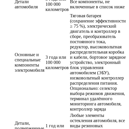
Детали
Все компоненты, не
100 000
автомобиля
включенные в список ниже
километров
Тяговая батарея
(сохранение эффективности
≥ 75 %), электрический
двигатель и контроллер в
сборе, преобразователь
постоянного тока,
редуктор, высоковольтная
распределительная коробка
Основные и
3 года или
и кабели, бортовое зарядное
специальные
100 000
устройство, электронный
компоненты
километров
блок управления
электромобиля
автомобилем (ЭБУ),
низковольтный контроллер
распределения питания.
Опционально: селектор
выбора режимов движения,
терминал удалённого
мониторинга автомобиля,
контроллер заряда
Любые элементы
остекления автомобиля, все
Детали,
1 год или
виды резиновых
подверженные