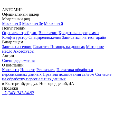
АВТОМИР
Официальный дилер
Модельный ряд
Москвич 3
Москвич 3е
Москвич 6
Покупателям
Оценить в трейд-ин
В наличии
Кредитные программы
Конфигуратор
Спецпредложения
Записаться на тест-драйв
Владельцам
Запись на сервис
Гарантия
Помощь на дорогах
Моторное
масло
Аксессуары
Акции
Спецпредложения
О компании
Контакты
Новости
Реквизиты
Политика обработки
персональных данных
Правила пользования сайтом
Согласие
на обработку персональных данных
в Екатеринбурге, ул. Новгородцевой, 4А
Продажи
+7 (343) 343-34-92