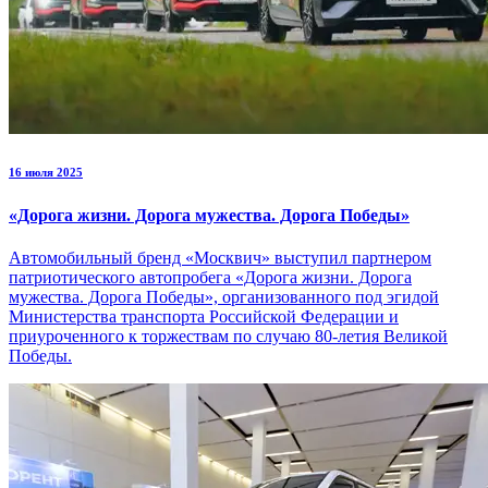
16 июля 2025
«Дорога жизни. Дорога мужества. Дорога Победы»
Автомобильный бренд «Москвич» выступил партнером
патриотического автопробега «Дорога жизни. Дорога
мужества. Дорога Победы», организованного под эгидой
Министерства транспорта Российской Федерации и
приуроченного к торжествам по случаю 80-летия Великой
Победы.