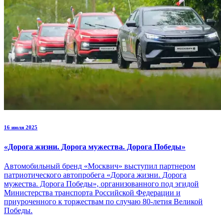
16 июля 2025
«Дорога жизни. Дорога мужества. Дорога Победы»
Автомобильный бренд «Москвич» выступил партнером
патриотического автопробега «Дорога жизни. Дорога
мужества. Дорога Победы», организованного под эгидой
Министерства транспорта Российской Федерации и
приуроченного к торжествам по случаю 80-летия Великой
Победы.