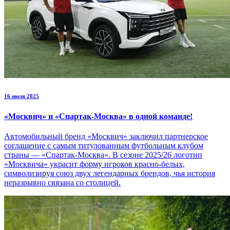
16 июля 2025
«Москвич» и «Спартак-Москва» в одной команде!
Автомобильный бренд «Москвич» заключил партнерское
соглашение с самым титулованным футбольным клубом
страны — «Спартак-Москва». В сезоне 2025/26 логотип
«Москвича» украсит форму игроков красно-белых,
символизируя союз двух легендарных брендов, чья история
неразрывно связана со столицей.