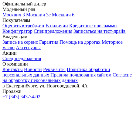
Официальный дилер
Модельный ряд
Москвич 3
Москвич 3е
Москвич 6
Покупателям
Оценить в трейд-ин
В наличии
Кредитные программы
Конфигуратор
Спецпредложения
Записаться на тест-драйв
Владельцам
Запись на сервис
Гарантия
Помощь на дорогах
Моторное
масло
Аксессуары
Акции
Спецпредложения
О компании
Контакты
Новости
Реквизиты
Политика обработки
персональных данных
Правила пользования сайтом
Согласие
на обработку персональных данных
в Екатеринбурге, ул. Новгородцевой, 4А
Продажи
+7 (343) 343-34-92