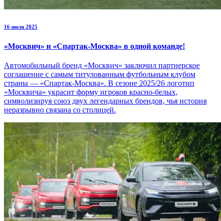
16 июля 2025
«Москвич» и «Спартак-Москва» в одной команде!
Автомобильный бренд «Москвич» заключил партнерское
соглашение с самым титулованным футбольным клубом
страны — «Спартак-Москва». В сезоне 2025/26 логотип
«Москвича» украсит форму игроков красно-белых,
символизируя союз двух легендарных брендов, чья история
неразрывно связана со столицей.