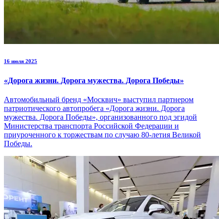
16 июля 2025
«Дорога жизни. Дорога мужества. Дорога Победы»
Автомобильный бренд «Москвич» выступил партнером
патриотического автопробега «Дорога жизни. Дорога
мужества. Дорога Победы», организованного под эгидой
Министерства транспорта Российской Федерации и
приуроченного к торжествам по случаю 80-летия Великой
Победы.