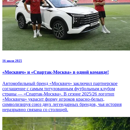
16 июля 2025
«Москвич» и «Спартак-Москва» в одной команде!
Автомобильный бренд «Москвич» заключил партнерское
соглашение с самым титулованным футбольным клубом
страны — «Спартак-Москва». В сезоне 2025/26 логотип
«Москвича» украсит форму игроков красно-белых,
символизируя союз двух легендарных брендов, чья история
неразрывно связана со столицей.