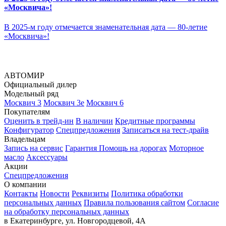
«Москвича»!
В 2025-м году отмечается знаменательная дата — 80-летие
«Москвича»!
АВТОМИР
Официальный дилер
Модельный ряд
Москвич 3
Москвич 3е
Москвич 6
Покупателям
Оценить в трейд-ин
В наличии
Кредитные программы
Конфигуратор
Спецпредложения
Записаться на тест-драйв
Владельцам
Запись на сервис
Гарантия
Помощь на дорогах
Моторное
масло
Аксессуары
Акции
Спецпредложения
О компании
Контакты
Новости
Реквизиты
Политика обработки
персональных данных
Правила пользования сайтом
Согласие
на обработку персональных данных
в Екатеринбурге, ул. Новгородцевой, 4А