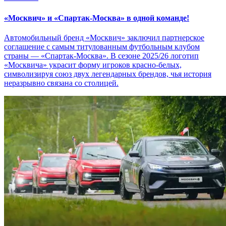
«Москвич» и «Спартак-Москва» в одной команде!
Автомобильный бренд «Москвич» заключил партнерское
соглашение с самым титулованным футбольным клубом
страны — «Спартак-Москва». В сезоне 2025/26 логотип
«Москвича» украсит форму игроков красно-белых,
символизируя союз двух легендарных брендов, чья история
неразрывно связана со столицей.