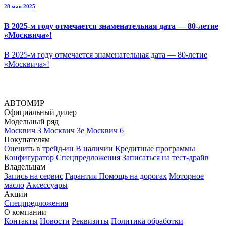
28 мая 2025
В 2025-м году отмечается знаменательная дата — 80-летие
«Москвича»!
В 2025-м году отмечается знаменательная дата — 80-летие
«Москвича»!
АВТОМИР
Официальный дилер
Модельный ряд
Москвич 3
Москвич 3е
Москвич 6
Покупателям
Оценить в трейд-ин
В наличии
Кредитные программы
Конфигуратор
Спецпредложения
Записаться на тест-драйв
Владельцам
Запись на сервис
Гарантия
Помощь на дорогах
Моторное
масло
Аксессуары
Акции
Спецпредложения
О компании
Контакты
Новости
Реквизиты
Политика обработки