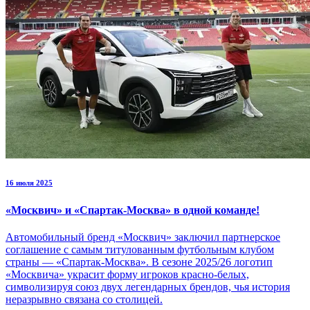
16 июля 2025
«Москвич» и «Спартак-Москва» в одной команде!
Автомобильный бренд «Москвич» заключил партнерское
соглашение с самым титулованным футбольным клубом
страны — «Спартак-Москва». В сезоне 2025/26 логотип
«Москвича» украсит форму игроков красно-белых,
символизируя союз двух легендарных брендов, чья история
неразрывно связана со столицей.