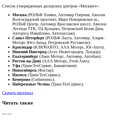
Список утвержденных дилерских центров «Москвич»:
Москва
(РОЛЬФ Химки, Автомир Озерная, Авилон
Волгоградский проспект, Major Новорижское ш.,
РОЛЬФ Центр, Автомир Ярославское шоссе, Авилон
Легенда ТТК, ТЦ Кунцево, Петровский Белая Дача,
Авторусь Измайлово, Автопассаж);
Санкт-Петербург
(РОЛЬФ Лахта, Автомир, Аларм-
Моторс Юго-Запад, Петровский Руставели);
Краснодар
(КЛЮЧАВТО, ААА Моторс, Юг-Авто);
Нижний Новгород
(Агат, Нижегородец, Луидор);
Екатеринбург
(Лаки Моторс, Автомир, Автобан);
Ростов-на-Дону
(ААА Моторс, Fresh Auto);
Уфа
(ТрансТехСервис, Башавтоком)
Новосибирск
(Фастар);
Ижевск
(ТрансТехСервис);
Кемерово
(Сибинпекс);
Набережные Челны
(ТрансТехСервис);
Скачать материал
Читать также