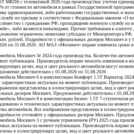
5Т МКП6 с телематикой 2026 года производствас учетом единовр
0% от стоимости автомобиля в рамках Государственной програм
мы здравоохранения, либо работниками государственных и мун
лужбу по призыву в соответствии с Федеральным законом «О во
совместно с гражданами РФ, проходящими военную службу по ко
бе», либо являются инвалидами. Прочие требования к клиенту 
дложение ограничено лимитами субсидии от Минпромторга РФ. Н
 млн. рублей. Подробности у официальных дилеров Москвич и у 
2026 по 31.08.2026. АО МАЗ «Москвич» вправе изменить сроки 
омобиль Москвич 3e 2024 года производства. Количество автомо
мент публикации. Производитель вправе вносить изменения в к
ирующих целях, вид и цвет реального автомобиля могут незначи
ожение действительно с 01.08.2026 по 31.08.2026
омобиль Москвич 6 в комплектации Комфорт 1.5T Вариатор 2024
 характеристиках актуальна на момент публикации. Производит
бражения представлены в иллюстрирующих целях, вид и цвет реа
льных дилеров Москвич. Предложение действительно с 01.08.20
омобиль Москвич 8 в комплектации Бизнес 1.5T 7-ступенчатая р
удовании и технических характеристиках актуальна на момент 
тва автомобиля. Все изображения представлены в иллюстрирующ
одробности уточняйте у официальных дилеров Москвич. Предложе
омобиль Москвич 3 с ручным управлением (РУ) 2025 года произв
иках актуальна на момент публикации. Производитель вправе в
влены в иллюстрирующих целях, вид и цвет реального автомобил