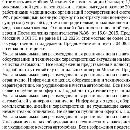
Стоимость автомобиля Москвич 3 в комплектации Стандарт, 1,
максимальной цены перепродажи, а также выгоды в размере 2
работниками медицинских организаций государственной систе
РФ, проходящими военную службу по контракту или военную с
супругом (супругой), детьми или родителями, проживающими 
Федеральным законом «О воинской обязанности и военной служ
версии Постановления правительства №364 от 16.04.2015. Пре
Москвич 3 ЭПТС не ранее 01.12.2025), стоимостью не более 2
государственной поддержкой. Предложение действует с 04.08.
возможности и риски.
Указана максимальная рекомендованная розничная цена на авт
оборудовании и технических характеристиках актуальна на мо
качества автомобиля. Все изображения представлены в иллюстр
Подробности уточняйте у официальных дилеров Москвич. Предл
Указана максимальная рекомендованная розничная цена на авт
ограничено. Информация о ценах, оборудовании и технических
характеристики, не ухудшающие качества автомобиля. Все изо
является публичной офертой. Подробности уточняйте у официа
Указана максимальная рекомендованная розничная цена на авт
автомобилей у дилеров ограничено. Информация о ценах, обор
комплектацию, дизайн и характеристики, не ухудшающие качес
незначительно отличаться. Не является публичной офертой. П
Указана максимальная рекомендованная розничная цена на авт
Информация о ценах, оборудовании и технических характерист
не ухудшающие качества автомобиля. Все изображения предста