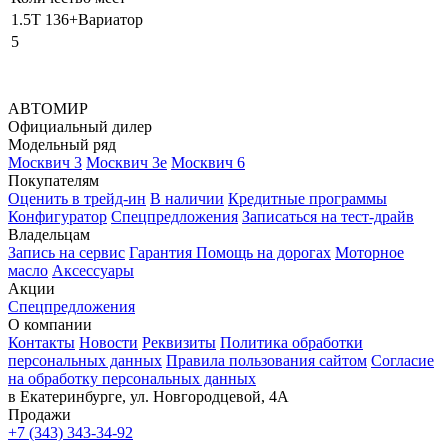
1.5T 136+Вариатор
5
АВТОМИР
Официальный дилер
Модельный ряд
Москвич 3
Москвич 3е
Москвич 6
Покупателям
Оценить в трейд-ин
В наличии
Кредитные программы
Конфигуратор
Спецпредложения
Записаться на тест-драйв
Владельцам
Запись на сервис
Гарантия
Помощь на дорогах
Моторное
масло
Аксессуары
Акции
Спецпредложения
О компании
Контакты
Новости
Реквизиты
Политика обработки
персональных данных
Правила пользования сайтом
Согласие
на обработку персональных данных
в Екатеринбурге, ул. Новгородцевой, 4А
Продажи
+7 (343) 343-34-92