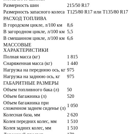
Размерность шин
215/50 R17
Размерность запасного колеса
T125/80 R17 или T135/80 R17
РАСХОД ТОПЛИВА
В городском цикле, л/100 км
8,6
В загородном цикле, л/100 км
5,5
В смешанном цикле, л/100 км
6,6
МАССОВЫЕ
ХАРАКТЕРИСТИКИ
Полная масса (кг)
1 815
Снаряженная масса (кг)
1 440
Нагрузка на переднюю ось, кг
975
Нагрузка на заднюю ось, кг
975
ГАБАРИТНЫЕ РАЗМЕРЫ
Объем топливного бака (л)
50
Объем багажника (л)
520
Объем багажника при
1 050
сложенном заднем сиденье (л)
Колесная база, мм
2 620
Колея передних колес, мм
1 510
Колея задних колес, мм
1 510